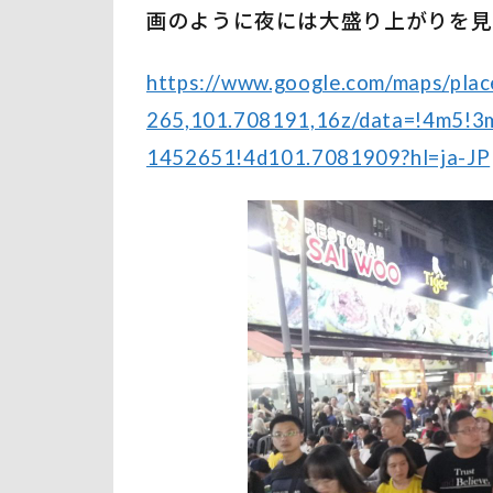
ら
画のように夜には大盛り上がりを見
し
い
https://www.google.com/maps/pla
雰
囲
265,101.708191,16z/data=!4m5!3
気
1452651!4d101.7081909?hl=ja-JP
を
楽
し
め
る
3
注
意
す
る
こ
と