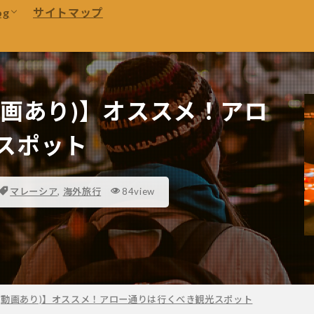
Travel
og
サイトマップ
e
オーストラリア
Canva
連
本
Working Holiday
Travel
e
オーストラリア
旅行
Canva
動画あり)】オススメ！アロ
スポット
マレーシア
,
海外旅行
84view
(動画あり)】オススメ！アロー通りは行くべき観光スポット