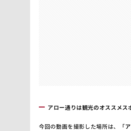
ー
通
り
は
観
光
の
オ
ス
ス
メ
ス
ポ
ッ
ト
2
アロー通りは観光のオススメス
ア
ジ
今回の動画を撮影した場所は、「
ア
ア