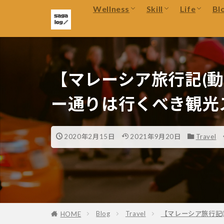
キーワード
キャンプ
Kindle
Wellness
Skill
Life
Bl
健康・美容
Googl
スマホ
アプリ
ランニング
英語学習
PC関
ゴルフ
資格勉強
cafe
キャンプ
Kindle
健康・美容
Googl
映画
ブログ
スマホ
アプリ
【マレーシア旅行記(
ー通りは行くべき観光
2020年2月15日
2021年9月20日
Travel
Blog
Travel
【マレーシア旅行記
HOME