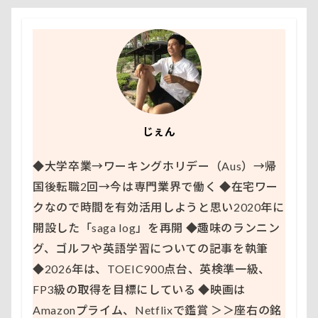
じぇん
◆大学卒業→ワーキングホリデー（Aus）→帰
国後転職2回→今は専門業界で働く ◆在宅ワー
クなので時間を有効活用しようと思い2020年に
開設した「saga log」を再開 ◆趣味のランニン
グ、ゴルフや英語学習についての記事を執筆
◆2026年は、TOEIC900点台、英検準一級、
FP3級の取得を目標にしている ◆映画は
Amazonプライム、Netflixで鑑賞 ＞＞座右の銘