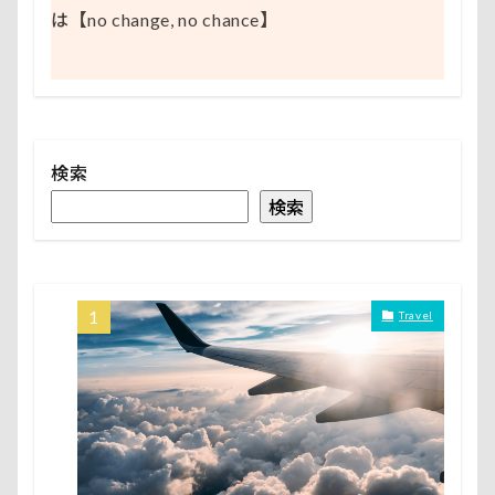
は【no change, no chance】
検索
検索
Travel