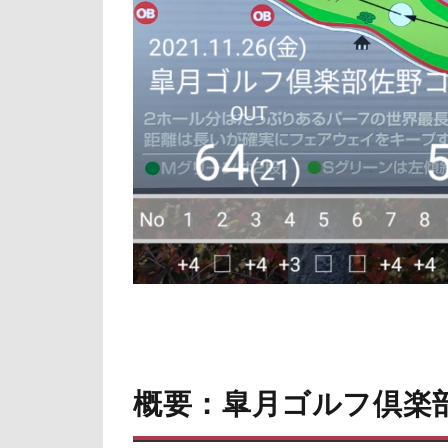
ご
に
概要：皐月ゴルフ倶楽