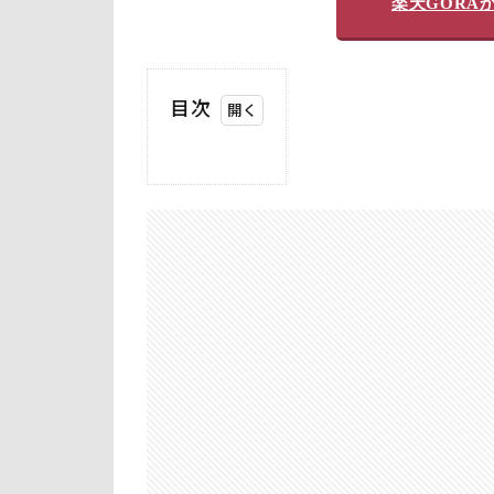
楽天GORA
目次
1
ラ
ウ
ン
ド
結
果
2
概
要：
皐月
ゴル
フ倶
楽部