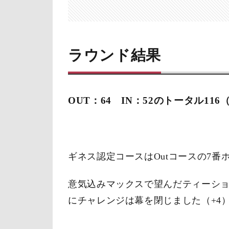
佐野
コー
ス
ラウンド結果
3
外
観〜
内観
OUT：64 IN：52のトータル116（
4
コ
ー
ス
ギネス認定コースはOutコースの7番
の
雰
囲
意気込みマックスで望んだティーシ
気
にチャレンジは幕を閉じました（+4
4.1
ギネ