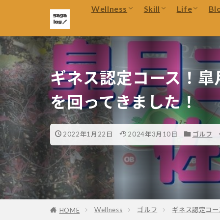
キーワード
キャンプ
Kindle
Wellness
Skill
Life
Bl
健康・美容
Googl
スマホ
アプリ
ランニング
英語学習
PC関
ゴルフ
資格勉強
cafe
キャンプ
Kindle
健康・美容
Googl
映画
ブログ
スマホ
アプリ
ギネス認定コース！皐
を回ってきました！
2022年1月22日
2024年3月10日
ゴルフ
Wellness
ゴルフ
ギネス認定コー
HOME