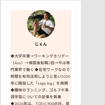
じぇん
◆大学卒業→ワーキングホリデー
（Aus）→帰国後転職2回→今は専
門業界で働く ◆在宅ワークなので
時間を有効活用しようと思い2020
年に開設した「saga log」を再開
◆趣味のランニング、ゴルフや英
語学習についての記事を執筆
◆2026年は、TOEIC900点台、英