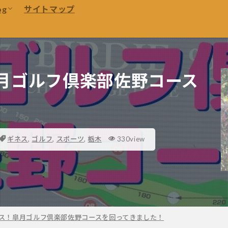
Travel
og
サイトマップ
e
オーストラリア
Canva
連
本
Working Holiday
Travel
e
オーストラリア
旅行
Canva
月ゴルフ倶楽部佐野コース
ギネス
,
ゴルフ
,
スポーツ
,
栃木
330view
ス！皐月ゴルフ倶楽部佐野コースを回ってきました！