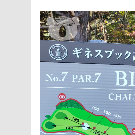
ス認
定コ
ース
へ！
い
ざ、
挑
戦！
4.2
ラン
チ
4.3
後半
戦
5
さ
い