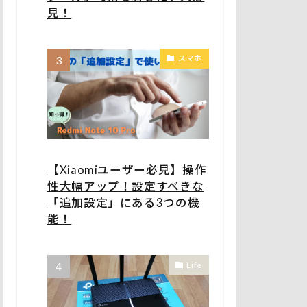
見！
スマホ
【Xiaomiユーザー必見】操作
性大幅アップ！設定すべきな
「追加設定」にある3つの機
能！
Life