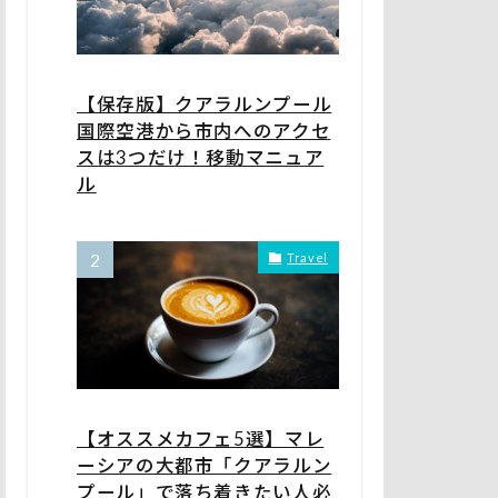
【保存版】クアラルンプール
国際空港から市内へのアクセ
スは3つだけ！移動マニュア
ル
Travel
【オススメカフェ5選】マレ
ーシアの大都市「クアラルン
プール」で落ち着きたい人必